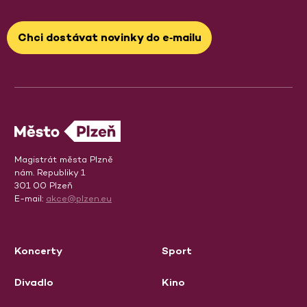
Chci dostávat novinky do e‑mailu
Magistrát města Plzně
nám. Republiky 1
301 00 Plzeň
E-mail:
akce@plzen.eu
Koncerty
Sport
Divadlo
Kino