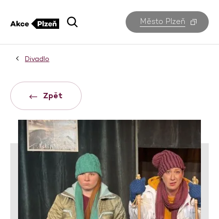
Město Plzeň
Divadlo
Zpět