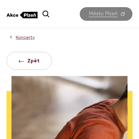
Město Plzeň
Koncerty
Zpět