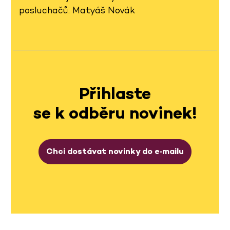
posluchačů. Matyáš Novák
Přihlaste
se k odběru novinek!
Chci dostávat novinky do e‑mailu