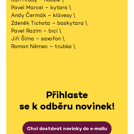
Pavel Marcel – kytara \
Andy Čermák – klávesy \
Zdeněk Tichota – baskytara \
Pavel Razím – bicí \
Jiří Šíma – saxofon \
Roman Němec – trubka \
Přihlaste
se k odběru novinek!
Chci dostávat novinky do e‑mailu