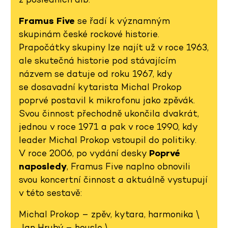
Framus Five
se řadí k významným
skupinám české rockové historie.
Prapočátky skupiny lze najít už v roce 1963,
ale skutečná historie pod stávajícím
názvem se datuje od roku 1967, kdy
se dosavadní kytarista Michal Prokop
poprvé postavil k mikrofonu jako zpěvák.
Svou činnost přechodně ukončila dvakrát,
jednou v roce 1971 a pak v roce 1990, kdy
leader Michal Prokop vstoupil do politiky.
V roce 2006, po vydání desky
Poprvé
naposledy
, Framus Five naplno obnovili
svou koncertní činnost a aktuálně vystupují
v této sestavě:
Michal Prokop – zpěv, kytara, harmonika \
Jan Hrubý – housle \