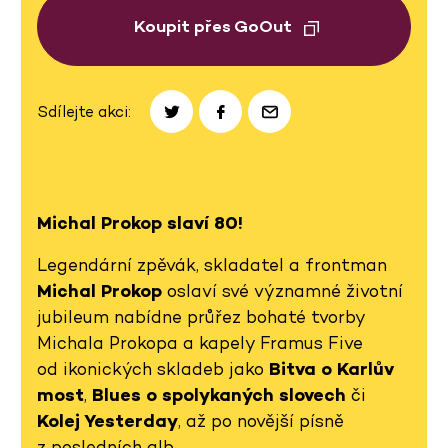
Koupit přes GoOut
Sdílejte akci:
Michal Prokop slaví 80!
Legendární zpěvák, skladatel a frontman
Michal Prokop
oslaví své významné životní
jubileum nabídne průřez bohaté tvorby
Michala Prokopa a kapely Framus Five
od ikonických skladeb jako
Bitva o Karlův
most
,
Blues o spolykaných slovech
či
Kolej Yesterday
, až po novější písně
z posledních alb.