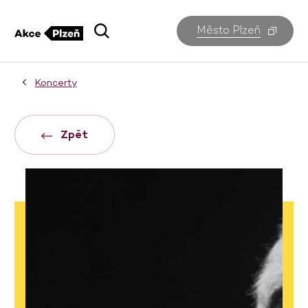
Město Plzeň
Koncerty
Zpět