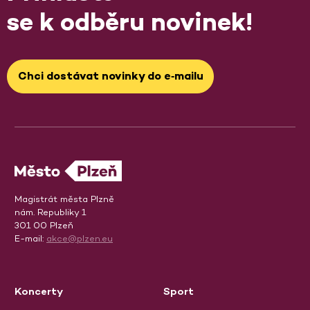
se k odběru novinek!
Chci dostávat novinky do e‑mailu
Magistrát města Plzně
nám. Republiky 1
301 00 Plzeň
E-mail:
akce@plzen.eu
Koncerty
Sport