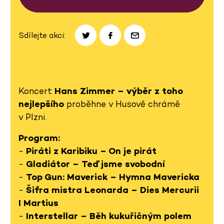
Sdílejte akci:
Koncert
Hans Zimmer – výběr z toho
nejlepšího
proběhne v Husově chrámě
v Plzni.
Program:
-
Piráti z Karibiku – On je pirát
-
Gladiátor – Teď jsme svobodní
-
Top Gun: Maverick – Hymna Mavericka
-
Šifra mistra Leonarda – Dies Mercurii
I Martius
-
Interstellar – Běh kukuřičným polem