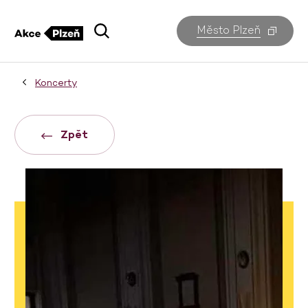
Město Plzeň
Koncerty
Zpět