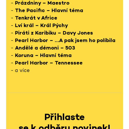
-
Prázdniny – Maestro
-
The Pacific – Hlavní téma
-
Tenkrát v Africe
-
Lví král – Král Pýchy
-
Piráti z Karibiku – Davy Jones
-
Pearl Harbor – …A pak jsem ho políbila
-
Andělé a démoni – 503
-
Koruna – Hlavní téma
-
Pearl Harbor – Tennessee
- a více
Přihlaste
se k odběru novinek!