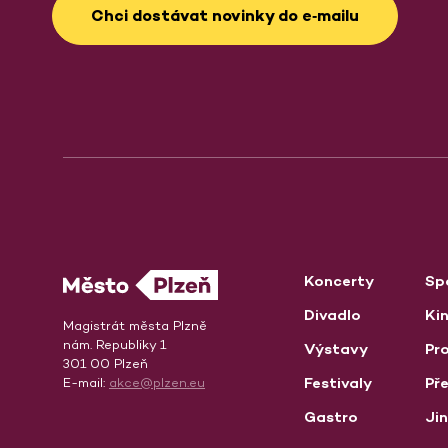
Chci dostávat novinky do e‑mailu
Koncerty
Sp
Divadlo
Ki
Magistrát města Plzně
nám. Republiky 1
Výstavy
Pro
301 00 Plzeň
Festivaly
Př
E-mail:
akce@plzen.eu
Gastro
Ji