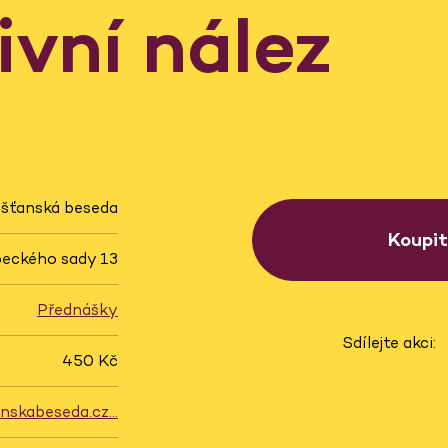
ivní nález
šťanská beseda
Koupi
eckého sady 13
Přednášky
Sdílejte akci:
450 Kč
anskabeseda.cz…