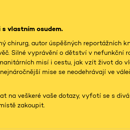
i s vlastním osudem.
ý chirurg, autor úspěšných reportážních kn
. Silné vyprávění o dětství v nefunkční ro
anitárních misí i cestu, jak vzít život do v
nejnáročnější mise se neodehrávají ve vále
t na veškeré vaše dotazy, vyfotí se s divá
místě zakoupit.