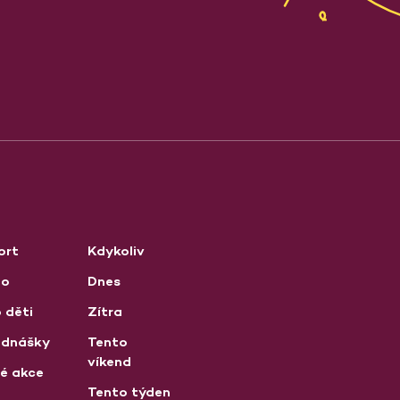
ort
Kdykoliv
no
Dnes
 děti
Zítra
ednášky
Tento
víkend
né akce
Tento týden