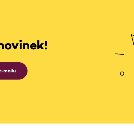
novinek!
e‑mailu