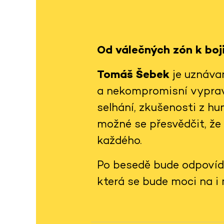
Od válečných zón k boj
Tomáš Šebek
je uznávan
a nekompromisní vypravěč
selhání, zkušenosti z hum
možné se přesvědčit, že 
každého.
Po besedě bude odpovída
která se bude moci na i 