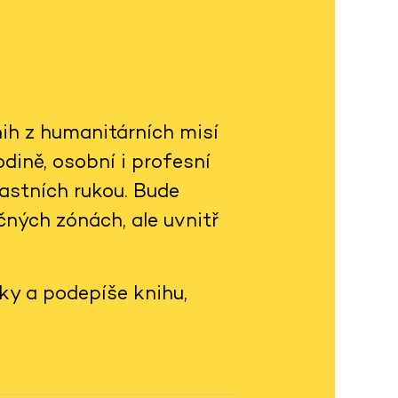
ih z humanitárních misí
dině, osobní i profesní
lastních rukou. Bude
čných zónách, ale uvnitř
ky a podepíše knihu,