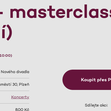
 - masterclas
í)
 10:00)
Nového divadla
Koupit přes 
městí 30, Plzeň
Koncerty
Sdílejte akci:
800 Kč