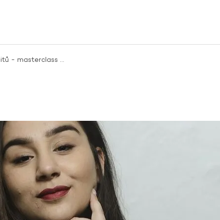
mitů - masterclass …