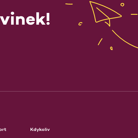
vinek!
ort
Kdykoliv