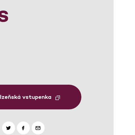
s
Plzeňská vstupenka