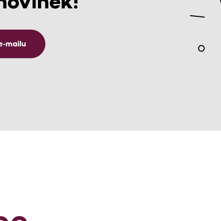
novinek!
e‑mailu
ce