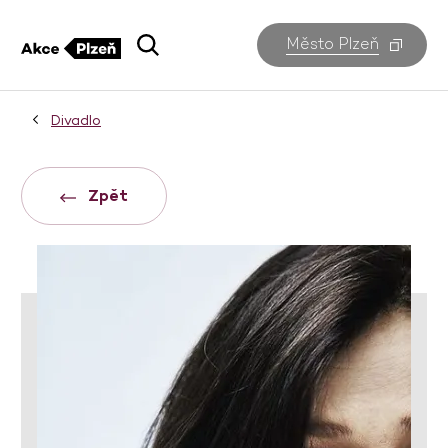
Město Plzeň
Divadlo
Zpět