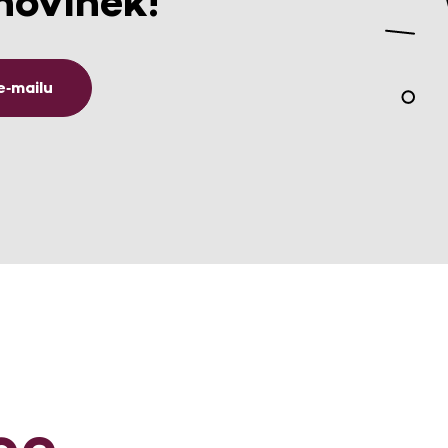
novinek!
e‑mailu
ce