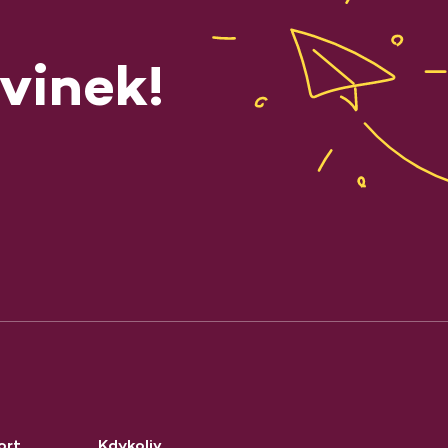
vinek!
ort
Kdykoliv