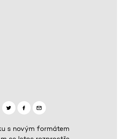
níku s novým formátem
em se letos rozprostře