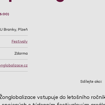
6:00)
U Branky, Plzeň
Festivaly
Zdarma
nglobalizace.cz
Sdílejte akci:
 Žonglobalizace vstupuje do letošního roč
ch spojených s týdenním festivalovým areál