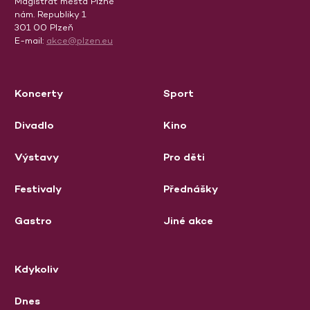
Magistrát města Plzně
nám. Republiky 1
301 00 Plzeň
E-mail:
akce@plzen.eu
Koncerty
Sport
Divadlo
Kino
Výstavy
Pro děti
Festivaly
Přednášky
Gastro
Jiné akce
Kdykoliv
Dnes