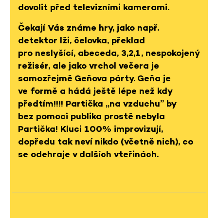
dovolit před televizními kamerami.
Čekají Vás známe hry, jako např.
detektor lži, čelovka, překlad
pro neslyšící, abeceda, 3,2,1, nespokojený
režisér, ale jako vrchol večera je
samozřejmě Geňova párty. Geňa je
ve formě a hádá ještě lépe než kdy
předtím!!!! Partička „na vzduchu” by
bez pomoci publika prostě nebyla
Partička! Kluci 100% improvizují,
dopředu tak neví nikdo (včetně nich), co
se odehraje v dalších vteřinách.