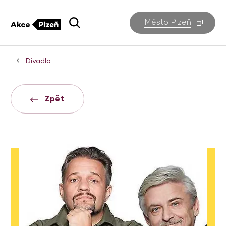
Město Plzeň
Divadlo
Zpět