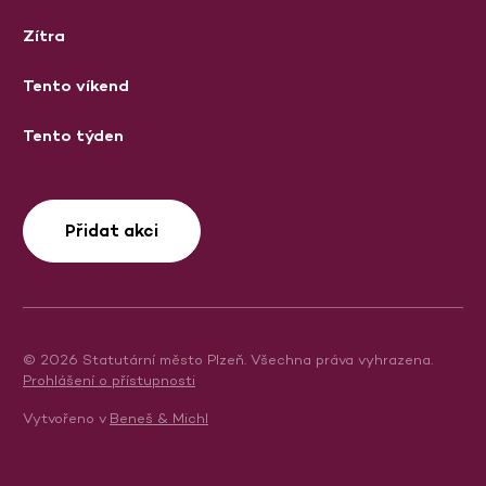
Zítra
Tento víkend
Tento týden
Přidat akci
© 2026 Statutární město Plzeň. Všechna práva vyhrazena.
Prohlášení o přístupnosti
Vytvořeno v
Beneš & Michl