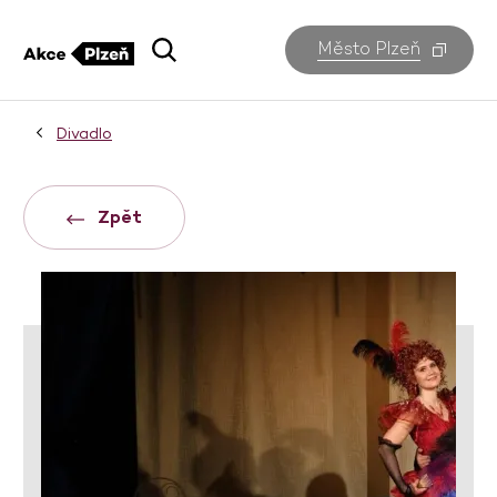
Město Plzeň
Divadlo
Zpět