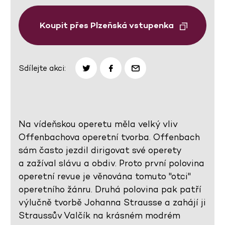
Koupit přes Plzeňská vstupenka
Sdílejte akci:
Na vídeňskou operetu měla velký vliv
Offenbachova operetní tvorba. Offenbach
sám často jezdil dirigovat své operety
a zažíval slávu a obdiv. Proto první polovina
operetní revue je věnována tomuto "otci"
operetního žánru. Druhá polovina pak patří
výlučně tvorbě Johanna Strausse a zahájí ji
Straussův Valčík na krásném modrém