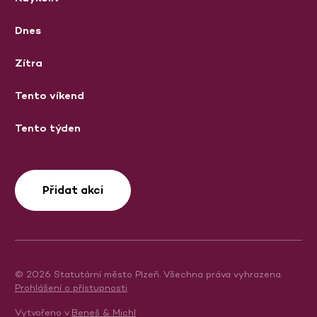
Dnes
Zítra
Tento víkend
Tento týden
Přidat akci
© 2026 Statutární město Plzeň. Všechna práva vyhrazena.
Prohlášení o přístupnosti
Vytvořeno v
Beneš & Michl