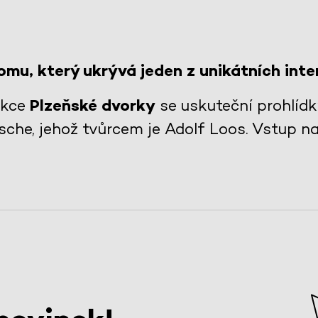
mu, který ukrývá jeden z unikátních inte
akce
Plzeňské dvorky
se uskuteční prohlíd
che, jehož tvůrcem je Adolf Loos. Vstup n