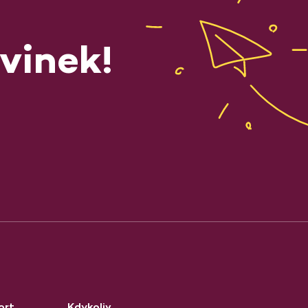
vinek!
ort
Kdykoliv