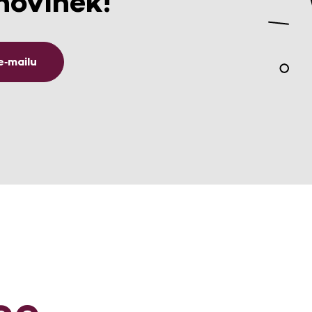
novinek!
e‑mailu
ce