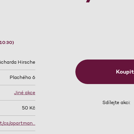
10:30)
charda Hirsche
Koupi
Plachého 6
Jiné akce
Sdílejte akci:
50 Kč
et/cs/apartman…