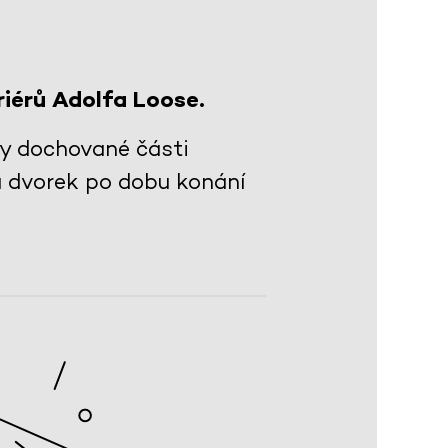
riérů Adolfa Loose.
ky dochované části
a dvorek po dobu konání