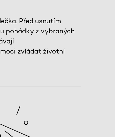
dečka. Před usnutím
ku pohádky z vybraných
ávají
omoci zvládat životní