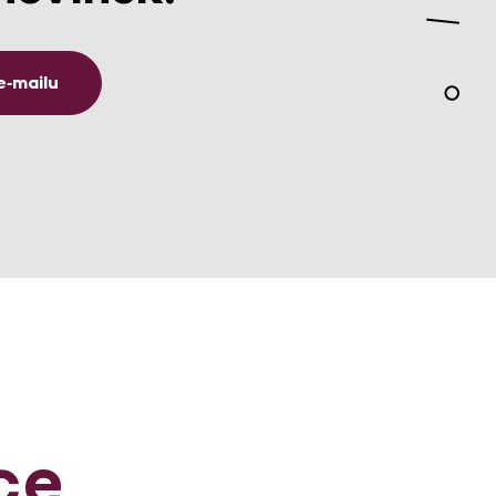
e‑mailu
ce