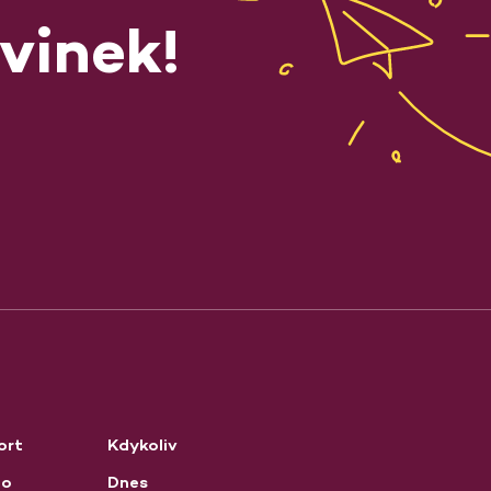
vinek!
ort
Kdykoliv
no
Dnes