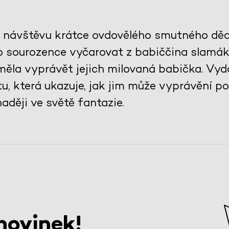
 na návštěvu krátce ovdovělého smutného dě
o sourozence vyčarovat z babiččina slamá
 uměla vyprávět jejich milovaná babička. Vyd
u, která ukazuje, jak jim může vyprávění p
aději ve světě fantazie.
novinek!