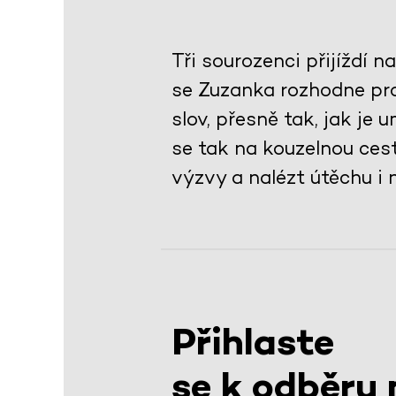
Tři sourozenci přijíždí
se Zuzanka rozhodne pr
slov, přesně tak, jak je
se tak na kouzelnou cest
výzvy a nalézt útěchu i n
Přihlaste
se k odběru 