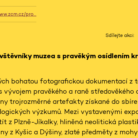
www.zcm.cz/pro…
Sdílejte akci:
štěvníky muzea s pravěkým osídlením kr
ých bohatou fotografickou dokumentací z 
s vývojem pravěkého a raně středověkého os
eny trojrozměrné artefakty získané do sbí
ologických výzkumů. Mezi vystavenými exp
ít z Plzně-Jíkalky, hliněná neolitická plast
y z Kyšic a Dýšiny, zlaté předměty z mohy