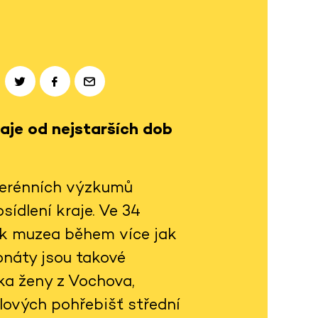
aje od nejstarších dob
terénních výzkumů
ídlení kraje. Ve 34
rek muzea během více jak
onáty jsou takové
ika ženy z Vochova,
lových pohřebišť střední