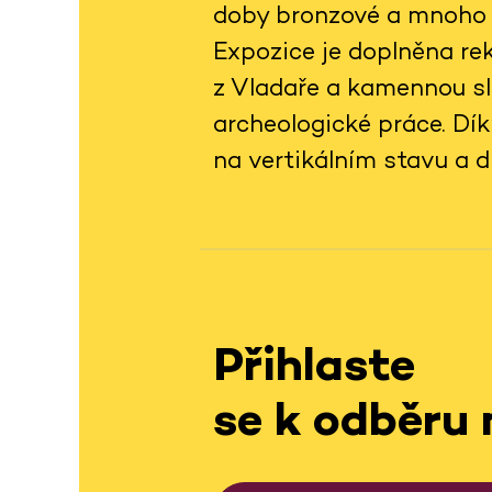
doby bronzové a mnoho 
Expozice je doplněna re
z Vladaře a kamennou s
archeologické práce. Dí
na vertikálním stavu a d
Přihlaste
se k odběru 