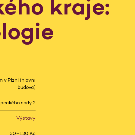
kého kraje:
logie
v Plzni (hlavní
budova)
peckého sady 2
Výstavy
30–130 Kč