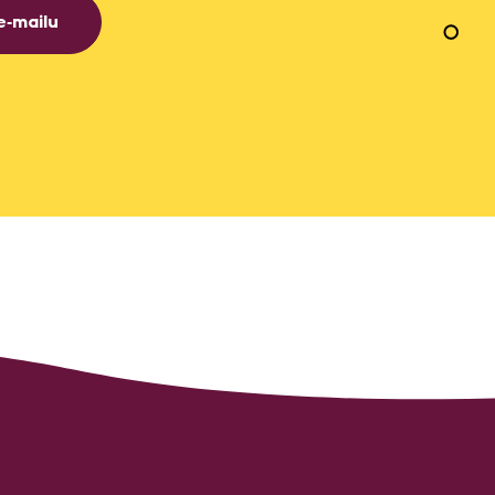
e‑mailu