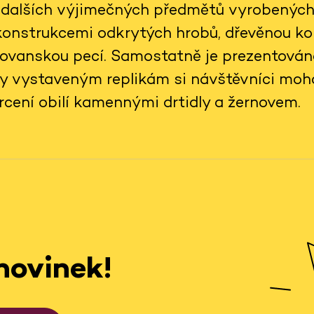
dalších výjimečných předmětů vyrobenýc
konstrukcemi odkrytých hrobů, dřevěnou kon
lovanskou pecí. Samostatně je prezentová
ky vystaveným replikám si návštěvníci moh
rcení obilí kamennými drtidly a žernovem.
novinek!