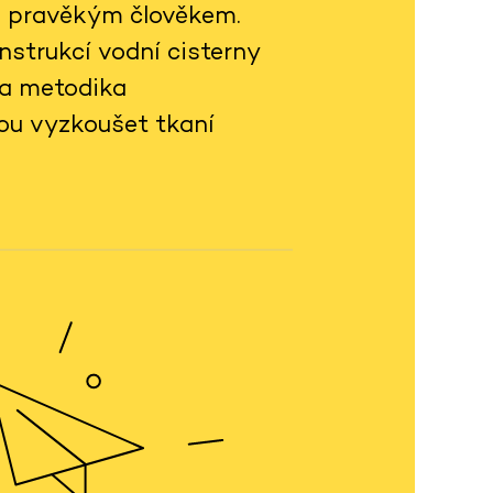
h pravěkým člověkem.
strukcí vodní cisterny
na metodika
ou vyzkoušet tkaní