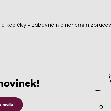
 a kočičky v zábavném činoherním zpracov
novinek!
e‑mailu