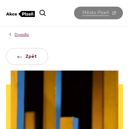
Město Plzeň
Divadlo
Zpět