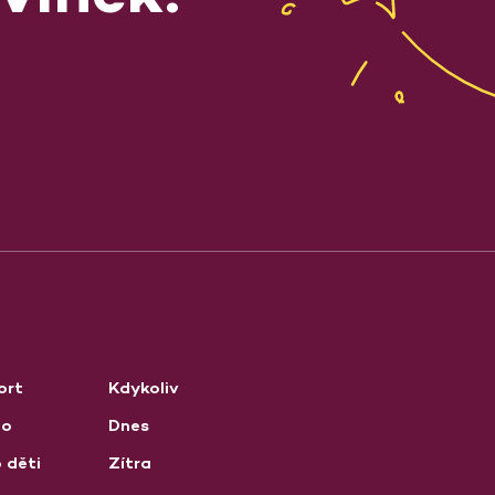
ort
Kdykoliv
no
Dnes
 děti
Zítra