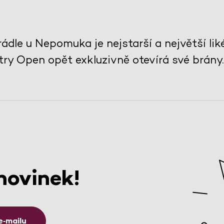
rádle u Nepomuka je nejstarší a největší lik
ry Open opět exkluzivně otevírá své brány.
novinek!
e‑mailu