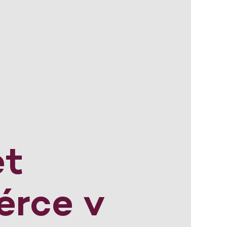
et
érce v