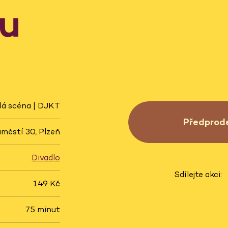
u
lá scéna | DJKT
Předprod
městí 30, Plzeň
Divadlo
Sdílejte akci:
149 Kč
75 minut