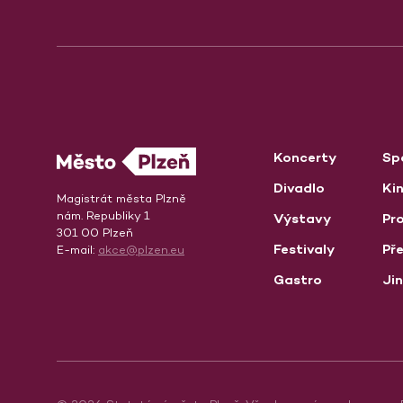
Koncerty
Sp
Divadlo
Ki
Magistrát města Plzně
nám. Republiky 1
Výstavy
Pro
301 00 Plzeň
Festivaly
Př
E-mail:
akce@plzen.eu
Gastro
Ji