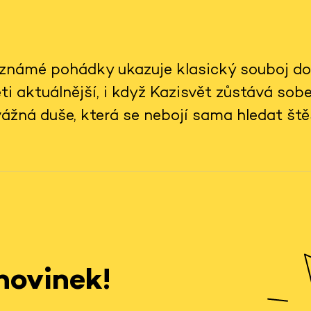
e známé pohádky ukazuje klasický souboj do
ti aktuálnější, i když Kazisvět zůstává sob
ážná duše, která se nebojí sama hledat štěs
novinek!