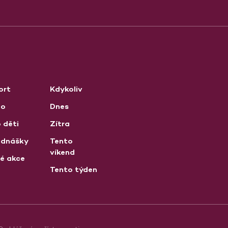
ort
Kdykoliv
no
Dnes
 děti
Zítra
ednášky
Tento
víkend
né akce
Tento týden