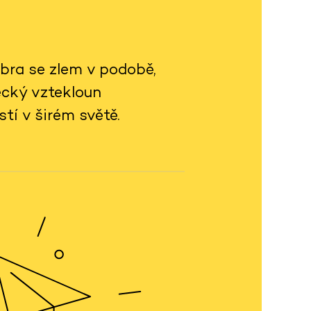
bra se zlem v podobě,
ecký vztekloun
tí v širém světě.