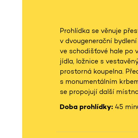
Prohlídka se věnuje pře
v dvougenerační bydlení
ve schodišťové hale po
jídla, ložnice s vestav
prostorná koupelna. Př
s monumentálním krbem 
se propojují další místno
Doba prohlídky:
45 min