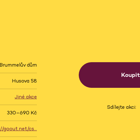
Brummelův dům
Koupi
Husova 58
Jiné akce
Sdílejte akci:
330–690 Kč
://goout.net/cs…