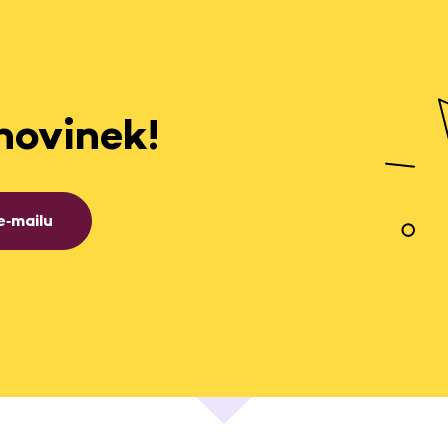
novinek!
e‑mailu