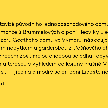
stavbě původního jednoposchoďového domu 
 manželů Brummelových a paní Hedviky Lie
 vzoru Goetheho domu ve Výmaru, následuje
ěným nábytkem a garderobou z třešňového dře
echodem zpět malou chodbou se odhalí obýv
a terasou s výhledem do koruny hrušně. V 
sti – jídelna a modrý salón paní Liebsteinov
ut