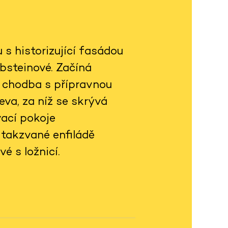
s historizující fasádou
bsteinové. Začíná
 chodba s přípravnou
va, za níž se skrývá
ací pokoje
takzvané enfiládě
é s ložnicí.