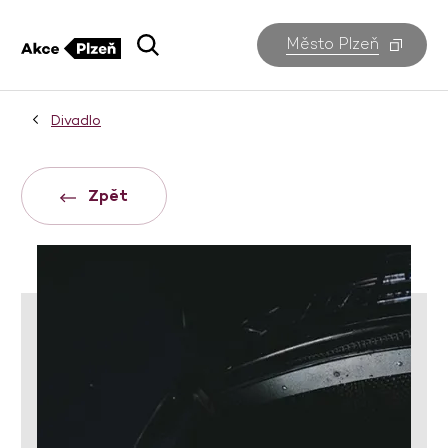
Město Plzeň
Divadlo
Zpět