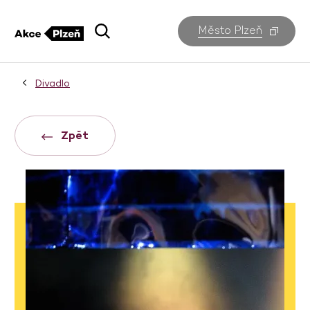
Město Plzeň
Divadlo
Zpět