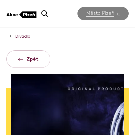
Město Plzeň
Divadlo
Zpět