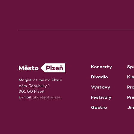
Koncerty
Sp
Divadlo
Ki
Magistrát města Plzně
nám. Republiky 1
Výstavy
Pro
301 00 Plzeň
Festivaly
Př
E-mail:
akce@plzen.eu
Gastro
Ji