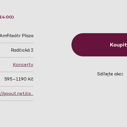
 14:00)
Amfiteátr Plaza
Koupi
Radčická 2
Koncerty
Sdílejte akci:
595–1190 Kč
://goout.net/cs…