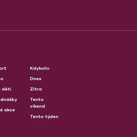
ort
Kdykoliv
no
Dnes
 děti
Zítra
ednášky
Tento
víkend
né akce
Tento týden