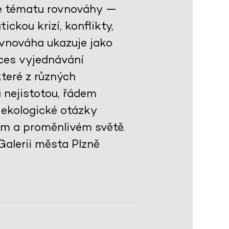
je tématu rovnováhy —
ckou krizí, konflikty,
rovnováha ukazuje jako
roces vyjednávání
teré z různých
a nejistotou, řádem
 ekologické otázky
kém a proměnlivém světě.
Galerii města Plzně