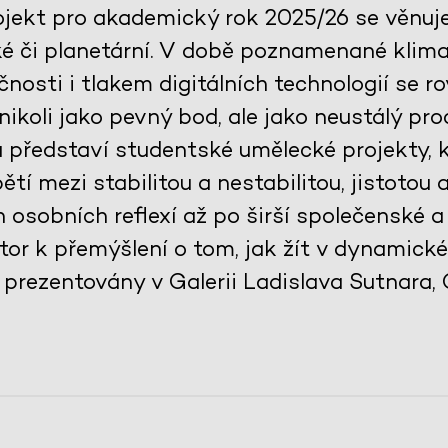
ojekt pro akademický rok 2025/26 se věnu
é či planetární. V době poznamenané klimati
ečnosti i tlakem digitálních technologií se 
: nikoli jako pevný bod, ale jako neustálý p
a představí studentské umělecké projekty, k
tí mezi stabilitou a nestabilitou, jistotou 
 osobních reflexí až po širší společenské a
stor k přemýšlení o tom, jak žít v dynamic
prezentovány v Galerii Ladislava Sutnara, 