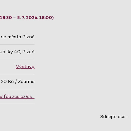
8:30 – 5. 7. 2026, 18:00)
rie města Plzně
ubliky 40, Plzeň
Výstavy
 20 Kč / Zdarma
.fdu.zcu.cz/cs…
Sdílejte akci: