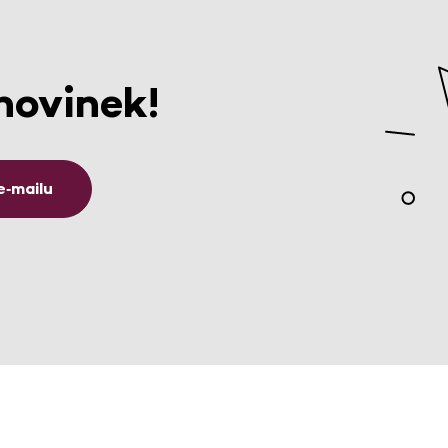
novinek!
e‑mailu