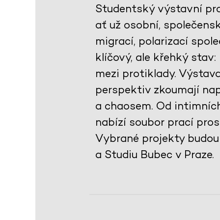
Studentský výstavní pr
ať už osobní, společensk
migrací, polarizací spol
klíčový, ale křehký stav
mezi protiklady. Výstav
perspektiv zkoumají napě
a chaosem. Od intimních
nabízí soubor prací pro
Vybrané projekty budou 
a Studiu Bubec v Praze.