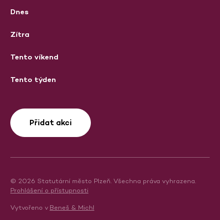
Dnes
Zítra
Tento víkend
Tento týden
Přidat akci
© 2026 Statutární město Plzeň. Všechna práva vyhrazena.
Prohlášení o přístupnosti
Vytvořeno v
Beneš & Michl