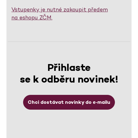
Vstupenky je nutné zakoupit předem
na eshopu ZČM.
Přihlaste
se k odběru novinek!
Chci dostávat novinky do e‑mailu