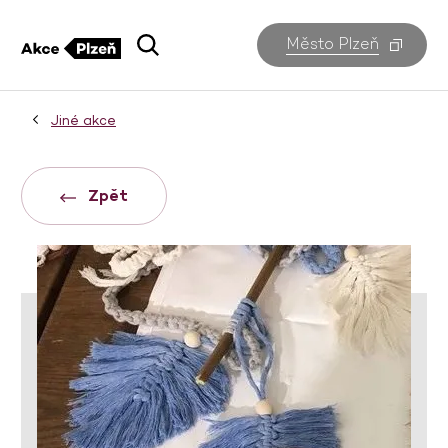
Město Plzeň
Jiné akce
Zpět