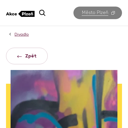
Město Plzeň
Divadlo
Zpět