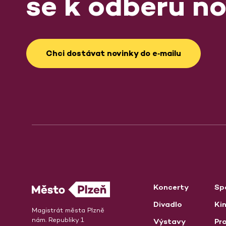
se k odběru no
Chci dostávat novinky do e‑mailu
Koncerty
Sp
Divadlo
Ki
Magistrát města Plzně
nám. Republiky 1
Výstavy
Pro