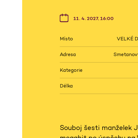
11. 4. 2027, 16:00
Místo
VELKÉ D
Adresa
Smetanovy
Kategorie
Délka
Souboj šesti manželek Ji
megahit po úspěchu na W