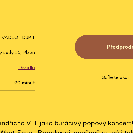
IVADLO | DJKT
Předprod
 sady 16, Plzeň
Divadlo
Sdílejte akci:
90 minut
ndřicha VIII. jako burácivý popový koncert
est Endu i Broadwayi zaručeně rozpálí ta