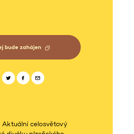
ej bude zahájen
! Aktuální celosvětový
ké diváky plzeňského