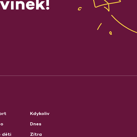
vinek!
ort
Kdykoliv
no
Dnes
 děti
Zítra