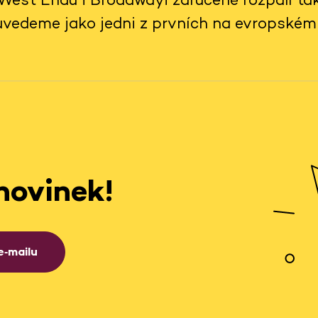
 uvedeme jako jedni z prvních na evropském
novinek!
e‑mailu