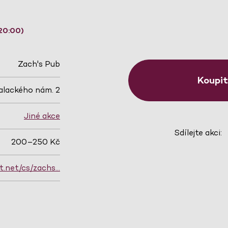
20:00)
Zach's Pub
Koupi
alackého nám. 2
Jiné akce
Sdílejte akci:
200–250 Kč
t.net/cs/zachs…