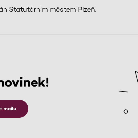
ván Statutárním městem Plzeň.
novinek!
e‑mailu