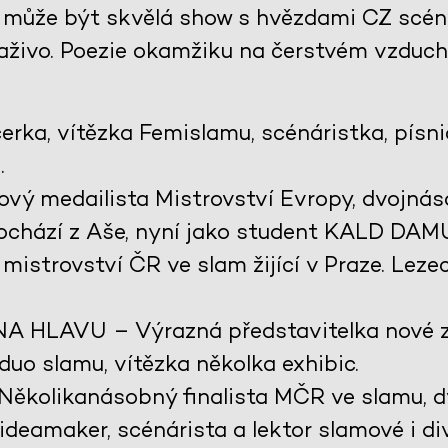
e může být skvělá show s hvězdami CZ scén
aživo. Poezie okamžiku na čerstvém vzduch
rka, vítězka Femislamu, scénáristka, písn
.
vý medailista Mistrovství Evropy, dvojná
ochází z Aše, nyní jako student
KALD
DAM
 mistrovství ČR ve slam žijící v Praze. Leze
.
NA
HLAVU
– Výrazná představitelka nové 
duo slamu, vítězka několka exhibic.
Několikanásobný finalista
MČR
ve slamu, 
ideamaker, scénárista a lektor slamové i di