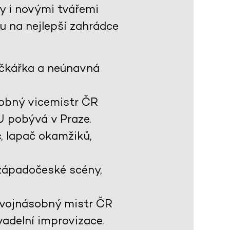
y i novými tvářemi
u na nejlepší zahrádce
ičkářka a neúnavná
sobný vicemistr ČR
U
pobývá v Praze.
c, lapač okamžiků,
západočeské scény,
dvojnásobný mistr ČR
vadelní improvizace.