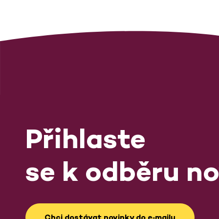
Přihlaste
se k odběru no
Chci dostávat novinky do e‑mailu