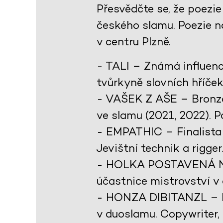
Přesvědčte se, že poezi
českého slamu. Poezie n
v centru Plzně.
-
TALI
– Známá influence
tvůrkyně slovních hříček
-
VAŠEK
Z
AŠE
– Bronzo
ve slamu (2021, 2022). P
-
EMPATHIC
– Finalista
Jevištní technik a rigger
-
HOLKA
POSTAVENÁ
účastnice mistrovství v 
-
HONZA
DIBITANZL
– 
v duoslamu. Copywriter, 