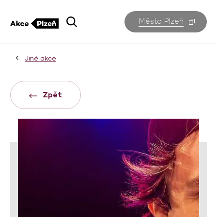
Město Plzeň
Jiné akce
Zpět