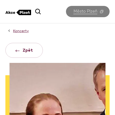
Město Plzeň
Koncerty
Zpět