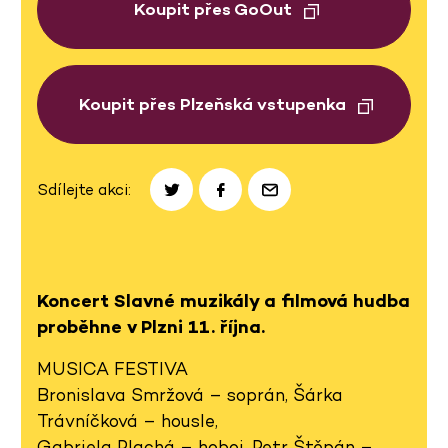
Koupit přes GoOut
Koupit přes Plzeňská vstupenka
Sdílejte akci:
Koncert Slavné muzikály a filmová hudba
proběhne v Plzni 11. října.
MUSICA
FESTIVA
Bronislava Smržová – soprán, Šárka
Trávníčková – housle,
Gabriela Plachá – hoboj, Petr Štěpán –