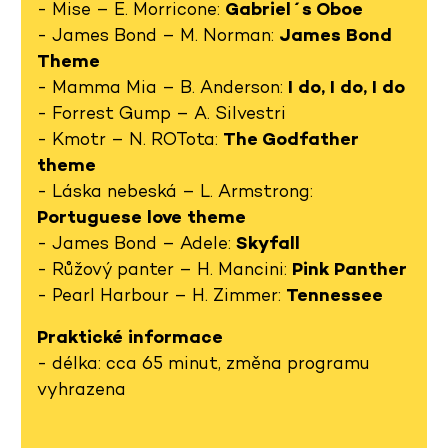
- Mise – E. Morricone:
Gabriel´s Oboe
- James Bond – M. Norman:
James Bond
Theme
- Mamma Mia – B. Anderson:
I do, I do, I do
- Forrest Gump – A. Silvestri
- Kmotr – N.
ROT
ota:
The Godfather
theme
- Láska nebeská – L. Armstrong:
Portuguese love theme
- James Bond – Adele:
Skyfall
- Růžový panter – H. Mancini:
Pink Panther
- Pearl Harbour – H. Zimmer:
Tennessee
Praktické informace
- délka: cca 65 minut, změna programu
vyhrazena