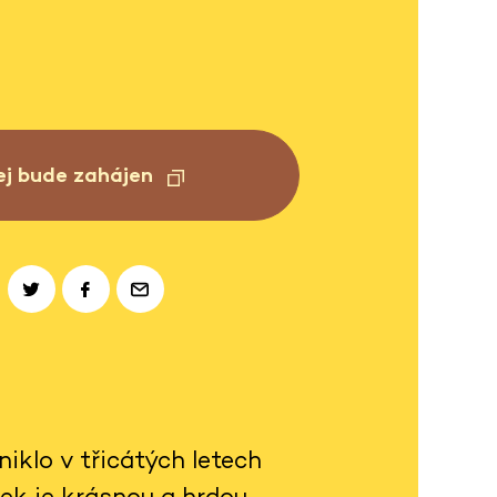
ej bude zahájen
iklo v třicátých letech
íček je krásnou a hrdou