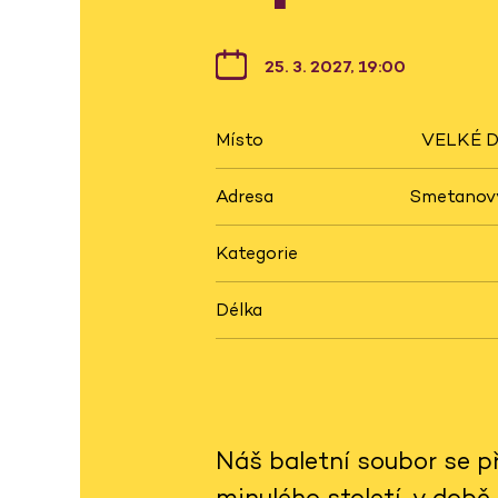
25. 3. 2027, 19:00
Místo
VELKÉ D
Adresa
Smetanovy
Kategorie
Délka
Náš baletní soubor se př
minulého století, v době 