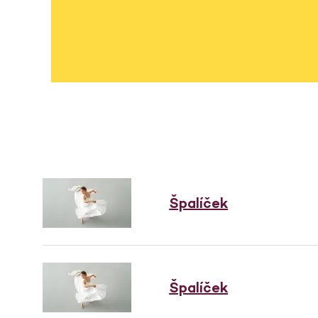
Špalíček
Špalíček