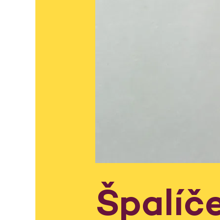
Špalíč