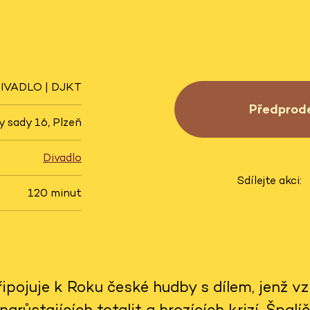
IVADLO | DJKT
Předprod
 sady 16, Plzeň
Divadlo
Sdílejte akci:
120 minut
ipojuje k Roku české hudby s dílem, jenž vzn
narůstajících totalit a hrozících krizí. Špal