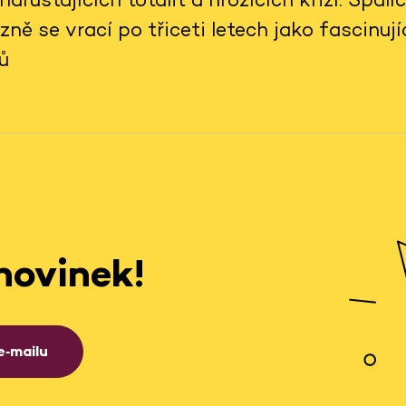
zně se vrací po třiceti letech jako fascinuj
ů
novinek!
e‑mailu