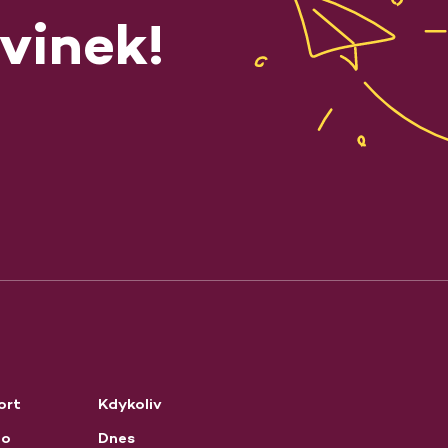
vinek!
ort
Kdykoliv
no
Dnes