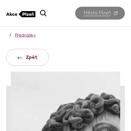
Město Plzeň
Přednášky
Zpět