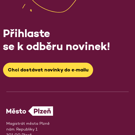
Přihlaste
se k odběru novinek!
Chci dostávat novinky do e‑mailu
Magistrát města Plzně
nám. Republiky 1
301 00 Plzeň