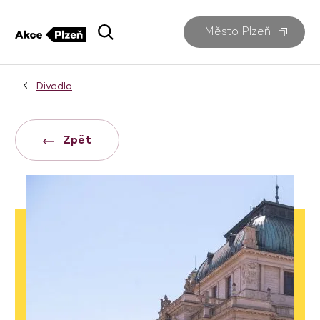
Město Plzeň
Divadlo
Zpět