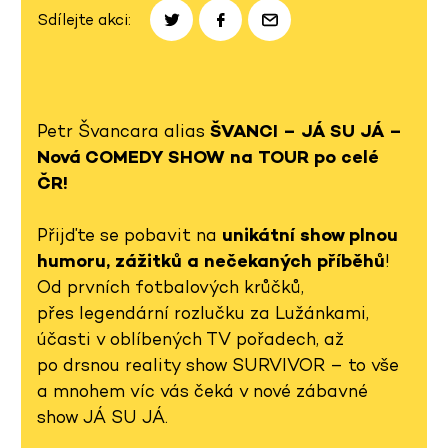
Sdílejte akci:
Petr Švancara alias
ŠVANCI – JÁ SU JÁ –
Nová COMEDY SHOW na TOUR po celé
ČR!
Přijďte se pobavit na
unikátní show plnou
humoru, zážitků a nečekaných příběhů
!
Od prvních fotbalových krůčků,
přes legendární rozlučku za Lužánkami,
účasti v oblíbených TV pořadech, až
po drsnou reality show SURVIVOR – to vše
a mnohem víc vás čeká v nové zábavné
show JÁ SU JÁ.