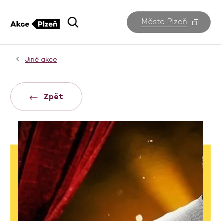
Město Plzeň
Jiné akce
Zpět