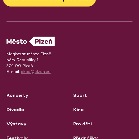
Magistrát města Plzně
nám. Republiky 1
301 00 Plzeň
E-mail:
akce@plzen.eu
Koncerty
Sport
Divadlo
Kino
Výstavy
Pro děti
Festivaly
Přednášky