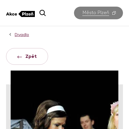
Město Plzeň
Divadlo
Zpět