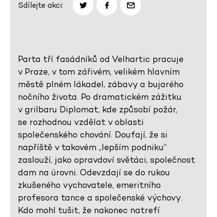
Sdílejte akci:
Parta tří fasádníků od Velhartic pracuje
v Praze, v tom zářivém, velikém hlavním
městě plném lákadel, zábavy a bujarého
nočního života. Po dramatickém zážitku
v grilbaru Diplomat, kde způsobí požár,
se rozhodnou vzdělat v oblasti
společenského chování. Doufají, že si
napříště v takovém „lepším podniku“
zaslouží, jako opravdoví světáci, společnost
dam na úrovni. Odevzdají se do rukou
zkušeného vychovatele, emeritního
profesora tance a společenské výchovy.
Kdo mohl tušit, že nakonec natrefí