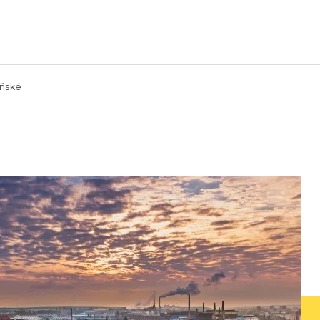
eňské