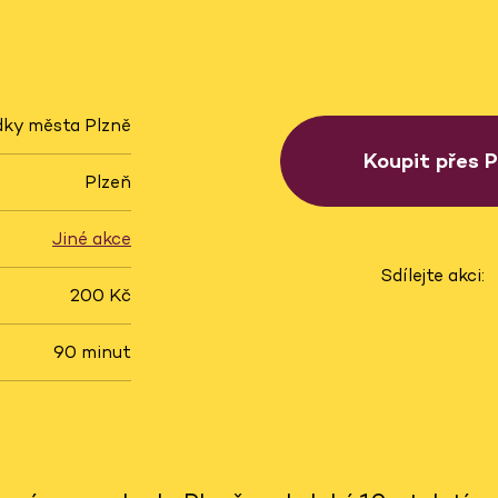
dky města Plzně
Koupit přes 
Plzeň
Jiné akce
Sdílejte akci:
200 Kč
90 minut