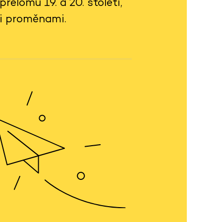
elomu 19. a 20. století,
mi proměnami.