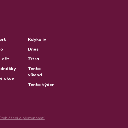
ort
Kdykoliv
no
Dnes
 děti
Zítra
ednášky
Tento
víkend
né akce
Tento týden
Prohlášení o přístupnosti