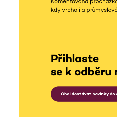
Komentovaná procházka vá
kdy vrcholila průmyslo
Přihlaste
se k odběru 
Chci dostávat novinky do 