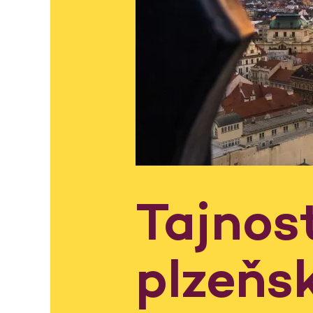
Tajnost
plzeňs