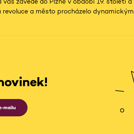
s zavede do Plzně v období 19. století a př
vá revoluce a město procházelo dynamický
novinek!
e‑mailu