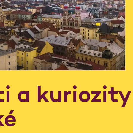
i a kuriozity
ké