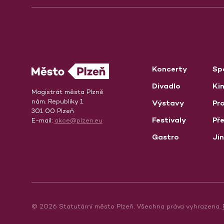
Koncerty
Sp
Divadlo
Ki
Magistrát města Plzně
nám. Republiky 1
Výstavy
Pro
301 00 Plzeň
Festivaly
Př
E-mail:
akce@plzen.eu
Gastro
Ji
© 2026 Statutární město Plzeň. Všechna práva vyhrazena.