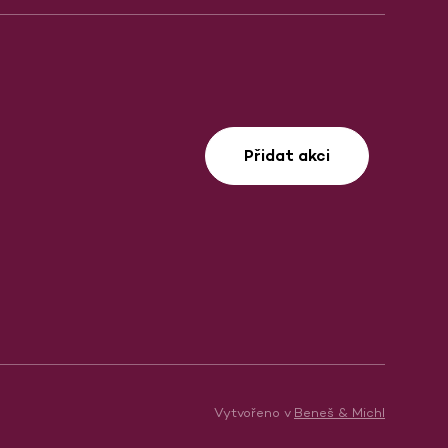
Přidat akci
Vytvořeno v
Beneš & Michl