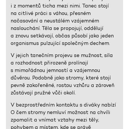
i z momentů ticha mezi nimi. Tanec stojí
na citlivé práci s váhou, přesném
načasování a neustálém vzájemném
naslouchání. Těla se propojují, oddělují
a znovu setkávají, občas působí jako jeden
organismus pulzující společným dechem.
V jejich tanečním projevu se mužnost, síla
a rozhodnost přirozeně prolínají
s mimořádnou jemností a vzájemnou
důvěrou. Podobně jako stromy, které stojí
pevně zakořeněné, rostou vzhůru a zároveň
zůstávají pružné vůči okolí.
V bezprostředním kontaktu s diváky nabízí
O čem stromy nemluví možnost na chvíli
zpomalit a vnímat vztahy mezi těly,
pohybem a místem, kde se právě