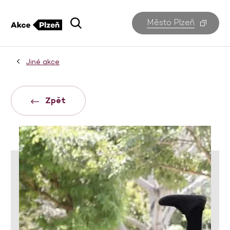
Město Plzeň
Jiné akce
Zpět