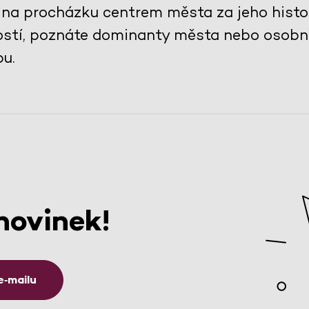
na procházku centrem města za jeho histor
ostí, poznáte dominanty města nebo osobno
u.
novinek!
e‑mailu