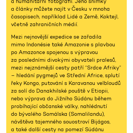
a humanitární fotografii. Jeho snímky
a články můžete najít v Česku v mnoha
časopisech, například Lidé a Země, Koktejl,
včetně zahraničních médií.
Mezi nejnovější expedice se zařadila
mimo Indonésie také Amazonie s plavbou
po Amazonce spojenou s výpravou
za posledními divokými obyvateli pralesů,
mezi nejznámější cesty patří “Srdce Afriky”
– hledání pygmejů ve Střední Africe, splutí
řeky Kongo, putování s Karavanou velbloudů
za solí do Danakhilské pouště v Etiopii,
nebo výprava do Jižního Súdánu během
probíhající občanské války, nahlédnutí
do bývalého Somálska (Somalilandu),
návštěva tajemného souostroví Bijágos,
a také další cesty na pomezí Súdánu