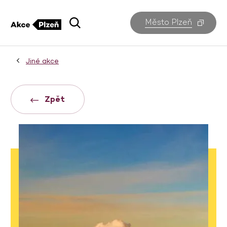
Město Plzeň
Jiné akce
Zpět