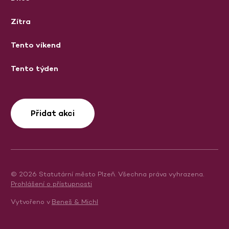
Zítra
Tento víkend
Tento týden
Přidat akci
© 2026 Statutární město Plzeň. Všechna práva vyhrazena.
Prohlášení o přístupnosti
Vytvořeno v
Beneš & Michl