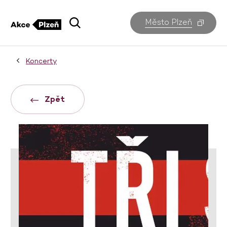
Město Plzeň
Koncerty
Zpět