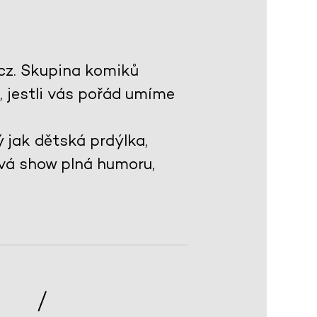
cz. Skupina komiků
 jestli vás pořád umíme
 jak dětská prdýlka,
ová show plná humoru,