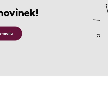
novinek!
e‑mailu