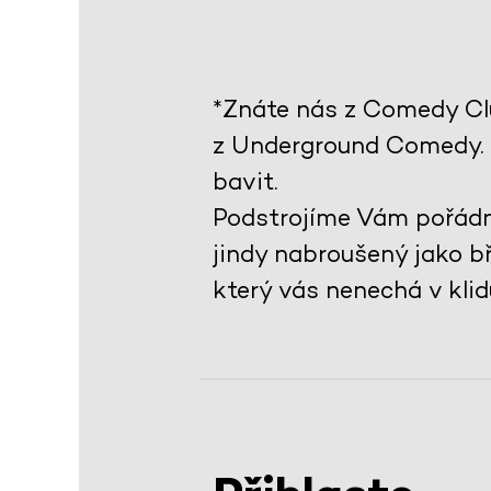
*Znáte nás z Comedy Cl
z Underground Comedy. K
bavit.
Podstrojíme Vám pořádno
jindy nabroušený jako b
který vás nenechá v klid