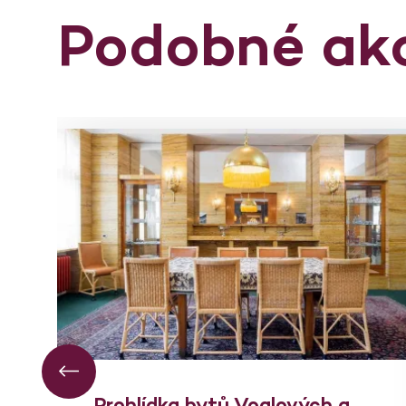
Podobné ak
Prohlídka bytů Voglových a