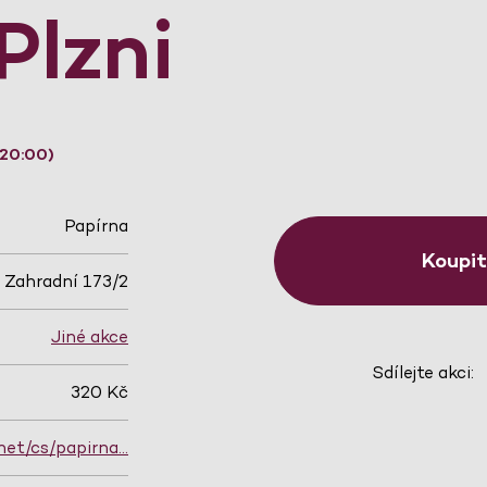
Plzni
 20:00)
Papírna
Koupi
Zahradní 173/2
Jiné akce
Sdílejte akci:
320 Kč
net/cs/papirna…