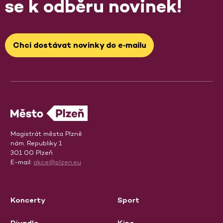
se k odběru novinek!
Chci dostávat novinky do e‑mailu
Magistrát města Plzně
nám. Republiky 1
301 00 Plzeň
E-mail:
akce@plzen.eu
Koncerty
Sport
Divadlo
Kino