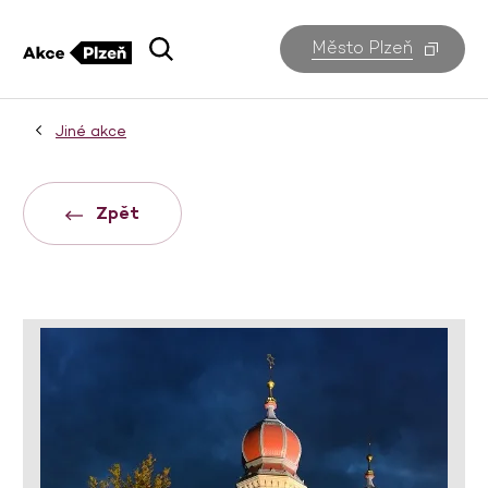
Město Plzeň
Jiné akce
Zpět