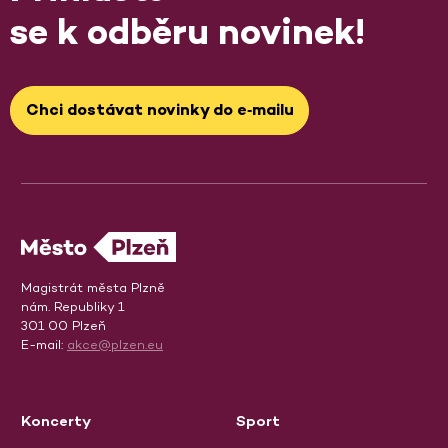
se k odběru novinek!
Chci dostávat novinky do e‑mailu
Magistrát města Plzně
nám. Republiky 1
301 00 Plzeň
E-mail:
akce@plzen.eu
Koncerty
Sport