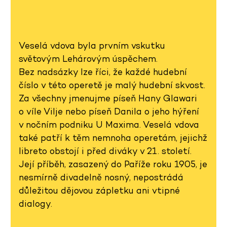
Veselá vdova byla prvním vskutku
světovým Lehárovým úspěchem.
Bez nadsázky lze říci, že každé hudební
číslo v této operetě je malý hudební skvost.
Za všechny jmenujme píseň Hany Glawari
o víle Vilje nebo píseň Danila o jeho hýření
v nočním podniku U Maxima. Veselá vdova
také patří k těm nemnoha operetám, jejichž
libreto obstojí i před diváky v 21. století.
Její příběh, zasazený do Paříže roku 1905, je
nesmírně divadelně nosný, nepostrádá
důležitou dějovou zápletku ani vtipné
dialogy.