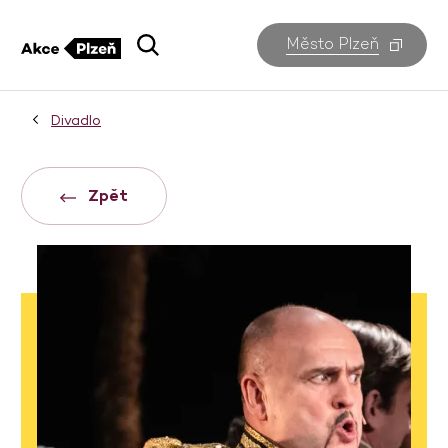
Město Plzeň
Divadlo
Zpět