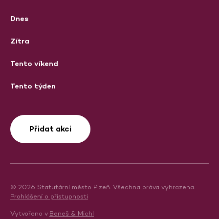
Dnes
Zítra
Tento víkend
Tento týden
Přidat akci
© 2026 Statutární město Plzeň. Všechna práva vyhrazena.
Prohlášení o přístupnosti
Vytvořeno v
Beneš & Michl