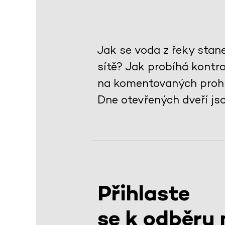
Jak se voda z řeky stan
sítě? Jak probíhá kontr
na komentovaných prohl
Dne otevřených dveří js
Přihlaste
se k odběru 