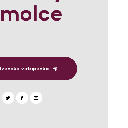
omolce
Plzeňská vstupenka