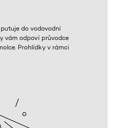
ž putuje do vodovodní
zky vám odpoví průvodce
lce. Prohlídky v rámci