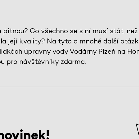
e pitnou? Co všechno se s ní musí stát, ne
ola její kvality? Na tyto a mnohé další otá
ídkách úpravny vody Vodárny Plzeň na Homo
ou pro návštěvníky zdarma.
novinek!