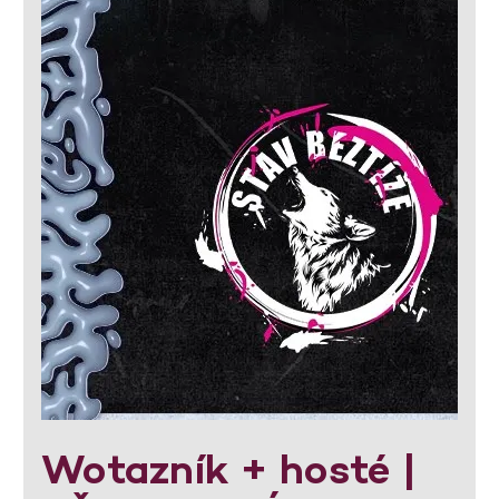
Wotazník + hosté |