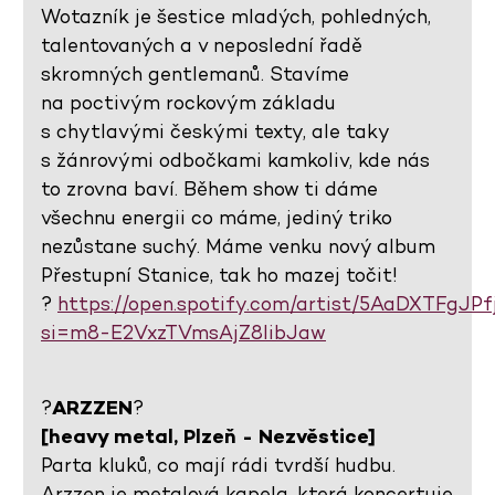
Wotazník je šestice mladých, pohledných,
talentovaných a v neposlední řadě
skromných gentlemanů. Stavíme
na poctivým rockovým základu
s chytlavými českými texty, ale taky
s žánrovými odbočkami kamkoliv, kde nás
to zrovna baví. Během show ti dáme
všechnu energii co máme, jediný triko
nezůstane suchý. Máme venku nový album
Přestupní Stanice, tak ho mazej točit!
?
https://open.spotify.com/artist/5AaDXTFgJP
si=m8-E2VxzTVmsAjZ8IibJaw
?
ARZZEN
?
[heavy metal, Plzeň - Nezvěstice]
Parta kluků, co mají rádi tvrdší hudbu.
Arzzen je metalová kapela, která koncertuje