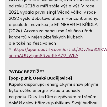
od roku 2018 a míří stále výš a výš. V roce
2021 vydala první singl Věčná válka, v roce
2022 vyšlo debutové album Horizont změny,
a poslední novinkou je EP NEBER MI KŘÍDLA
(2024). Arzzen za sebou mají slušnou řadu
koncertů v nejen plzeňských klubech,
ale také na festivalech.
?
https://open.spotify.com/artist/2Ov7Ea3Ol
si=mAUUytpmSRyudtkAZ9_WbA
?
STAV BEZTÍŽE
?
[pop-punk, České Budějovice]
Kapela disponující energickými show plnými
kytarového energie, vtipu a pohody
na podiu. Díky textům a zpěvným refrénům
dokáží oslovit široké publikum. Svojí hudbou