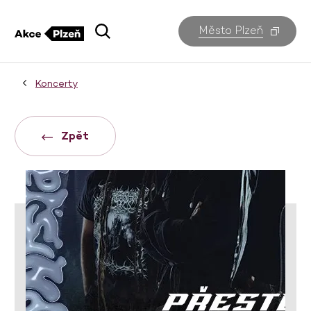
Město Plzeň
Koncerty
Zpět