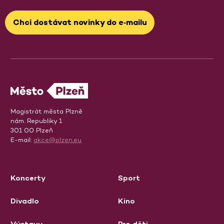
Chci dostávat novinky do e‑mailu
Magistrát města Plzně
nám. Republiky 1
301 00 Plzeň
E-mail:
akce@plzen.eu
Koncerty
Sport
Divadlo
Kino
Výstavy
Pro děti