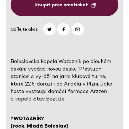
Koupit přes smsticket
Sdílejte akci:
Boleslavská kapela Wotazník po dlouhém
čekání vydává novou desku 'Přestupní
stanice' a vyráží na jarní klubové turné,
které 22.5. dorazí i do Anděla v Plzni. Jako
hosté vystoupí domácí formace Arzzen
a kapela Stav Beztíže.
?WOTAZNÍK
?
[rock, Mladá Boleslav]