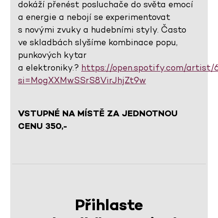
dokáží přenést posluchače do světa emocí
a energie a nebojí se experimentovat
s novými zvuky a hudebními styly. Často
ve skladbách slyšíme kombinace popu,
punkových kytar
a elektroniky.?
https://open.spotify.com/artis
si=MogXXMwSSrS8VirJhjZt9w
VSTUPNÉ NA MÍSTĚ ZA JEDNOTNOU
CENU 350,-
Přihlaste