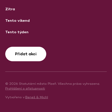
Zítra
Tento víkend
Tento týden
Přidat akci
© 2026 Statutární město Plzeň. Všechna práva vyhrazena.
Prohlášení o přístupnosti
Vytvořeno v
Beneš & Michl