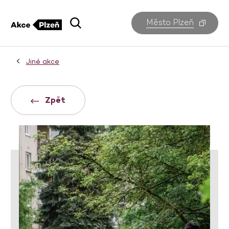
Město Plzeň
Jiné akce
Zpět