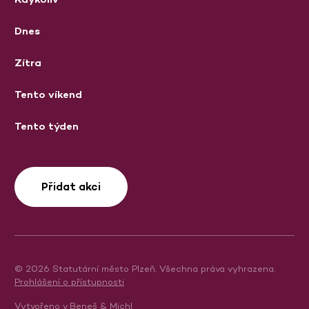
Dnes
Zítra
Tento víkend
Tento týden
Přidat akci
© 2026 Statutární město Plzeň. Všechna práva vyhrazena.
Prohlášení o přístupnosti
Vytvořeno v
Beneš & Michl