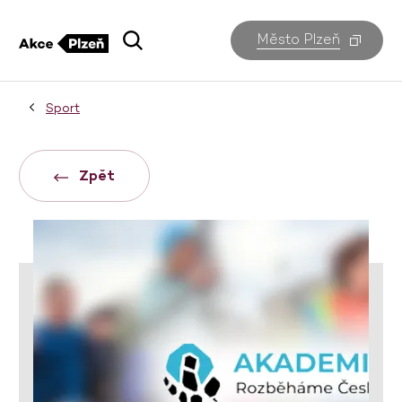
Město Plzeň
Sport
Zpět