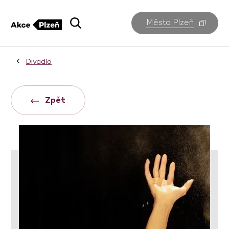
Město Plzeň
Divadlo
Zpět