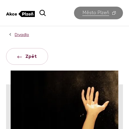
Město Plzeň
Divadlo
Zpět