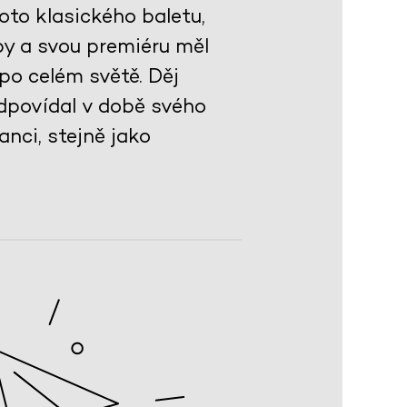
oto klasického baletu,
py a svou premiéru měl
po celém světě. Děj
odpovídal v době svého
nci, stejně jako