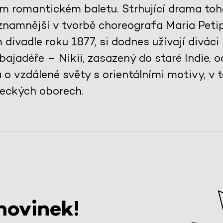
ém romantickém baletu. Strhující drama toh
ýznamnější v tvorbě choreografa Maria Peti
ivadle roku 1877, si dodnes užívají diváci 
ajadéře – Nikii, zasazený do staré Indie, 
 vzdálené světy s orientálními motivy, v ta
leckých oborech.
novinek!