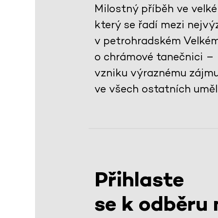
Milostný příběh ve velk
který se řadí mezi nejv
v petrohradském Velkém d
o chrámové tanečnici – b
vzniku výraznému zájmu o
ve všech ostatních umě
Přihlaste
se k odběru 